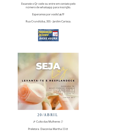
Escaneie o Qr code ou entre em contato pelo
número de whatsapp para inscrição.
Esperamos por vocês! 🙏🎊
Rua Crundiúba, 355 - Jardim Carioca.
20/ABRIL
🎉 Culto das Mulheres 🎈
Preletora Diaconisa Martha 🤹‍♂️🎨