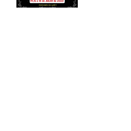
14/JUNHO
📅 Nos dias 14, 15 e 16 de julho,
convidamos vocês e seus filhos a
participarem da incrível EBF O
Segredo do Chef (Escola Bíblica de
Férias) que preparamos com muito
carinho! 🏫✨
👧👦 A EBF é perfeita para crianças
de 04 a 12 anos, e teremos
atividades, ensinamentos bíblicos,
momentos de aprendizado e
diversão. 📚🖍️🎨
💒🌟 Enquanto seus pequenos se
divertem e aprendem, também
teremos uma sala especial
preparada para os papais.